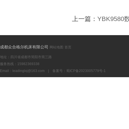
上一篇：
YBK958
成都众合格尔机床有限公司
网站地图
首页
地址：四川省成都市简阳市简三路
服务热线：15982369338
Email：
leadinglxj@163.com
|
备案号：蜀ICP备2023005779号-1