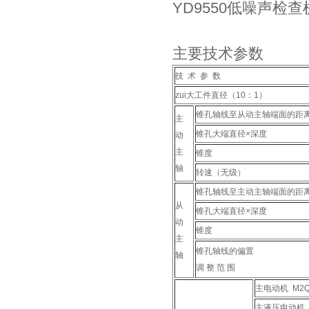
YD9550低噪声
主要技术参数
技 术 参 数
zui大工件直径（10：1）
锥孔轴线至从动主轴端面的距
主
锥孔大端直径×深度
动
主
锥度
轴
转速（无级）
锥孔轴线至主动主轴端面的距
从
锥孔大端直径×深度
动
锥度
主
锥孔轴线的偏置
轴
调 整 范 围
主电动机 M2QA
主液压电动机 