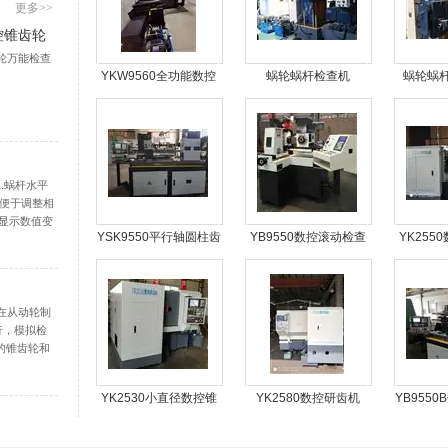
更多>>
控锥齿轮
齿轮万能检查
YKW9560全功能数控
蜗轮蜗杆检查机
蜗轮蜗
锥齿轮万能检查机
.蜗杆水平
, 便于调整相
表显示数值变
YSK9550平行轴圆柱齿
YB9550数控滚动检查
YK255
对蜗杆作前后
杆中心距的变
数控滚动检查机
机
法在从动轮制
行，模拟检
度的锥齿轮和
、齿轮啮合
，它提供的
YK2530小直径数控锥
YK2580数控研齿机
YB955
及...
齿轮研齿机