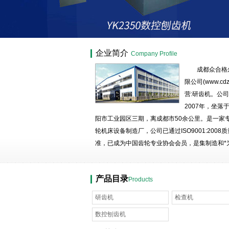
成都众合格尔机床有限公
企业简介
Company Profile
成都众合格
限公司(www.cdzh
营:研齿机。公
2007年，坐落
阳市工业园区三期，离成都市50余公里。是一家
轮机床设备制造厂，公司已通过ISO9001:2008
准，已成为中国齿轮专业协会会员，是集制造和*
民营高科技企业。 公司有生产用房11000平
的机械加工设备，*的加工工艺，高精度的测试手
产品目录
Products
一批善开发、钻技术...
研齿机
检查机
数控刨齿机