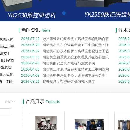
司
新闻资讯
技术
News
2026-07-13
数控弧锥齿轮研齿机：高精度齿轮副啮合研
2026-0
尔机床有
磨核心装备解析
2026-06-29
研齿机在汽车变速箱齿轮加工中的优势：降
析
2026-0
jc.cn)主
噪与精度提升的关键设备
2026-06-02
研齿机核心技术解析：高精度齿轮研磨工艺
型实用
2026-0
司成立于
全流程
2026-05-11
研齿机主轴系统热变形机理及其在线补偿策
齿轮研
2026-0
于四川省简
略
2026-04-23
研齿机的安全操作规程与注意事项
与加工
2026-0
专业的齿
2026-04-16
研齿机工作原理及在齿轮精密加工中的应用
掌握对
2026-0
质量认证标
2026-04-09
研齿机购买注意事项，避免踩雷经验分享
技巧
2026-0
为一体的
2026-03-26
提升精度：数控研齿机的技术进展
工作原
2026-0
接触分
米，有精密
段；拥有
产品展示
更多>>
Products