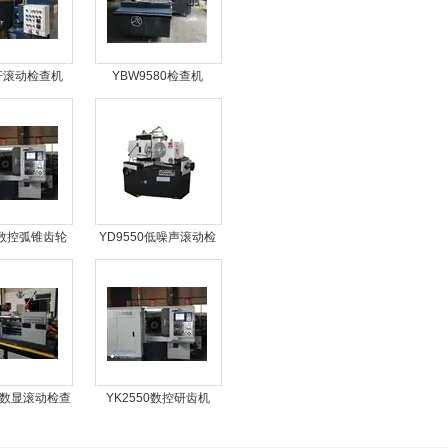
杆滚动检查机
YBW9580检查机
0数控弧锥齿轮
YD9550低噪声滚动检
研齿机
查机
0B数显滚动检查
YK2550数控研齿机
机