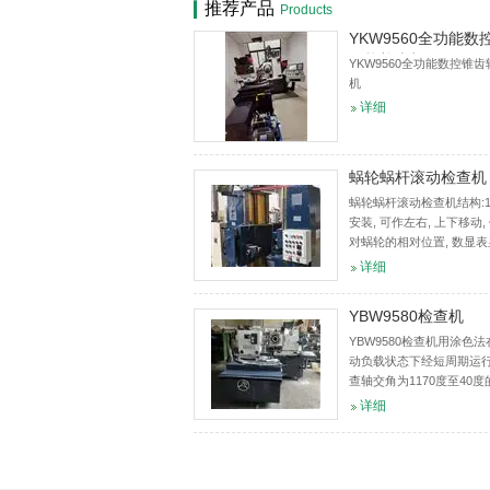
推荐产品
Products
YKW9560全功能数
万能检查机
YKW9560全功能数控锥
机
详细
蜗轮蜗杆滚动检查机
蜗轮蜗杆滚动检查机结构:1
安装, 可作左右, 上下移动
对蜗轮的相对位置, 数显
化.2.蜗轮竖直安装, 可相
详细
移动, 数显表显示蜗轮蜗
化.适用范...
YBW9580检查机
YBW9580检查机用涂色
动负载状态下经短周期运
查轴交角为1170度至40
准双曲面齿轮的接触精度
详细
噪声等功能的设备。同时
检验数据是修整调整切齿机床