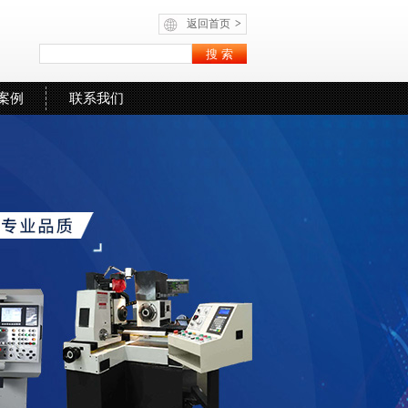
返回首页
>
案例
联系我们
联系人：
李学军
赵林
手机：
15982369338
18989101631