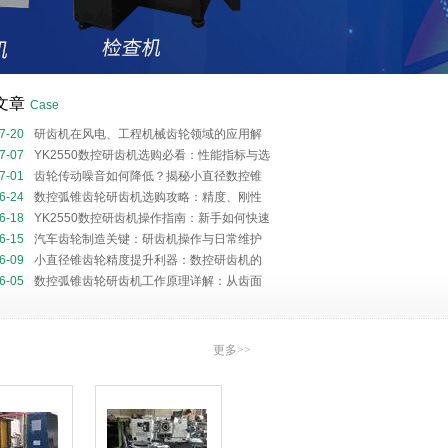
文章
Case
7-20
研齿机在风电、工程机械齿轮领域的应用解
7-07
YK2550数控研齿机选购必看：性能指标与选
指南
7-01
齿轮传动噪音如何降低？揭秘小直径数控锥
齿机的齿面修形核心技术
6-24
数控弧锥齿轮研齿机选购攻略：精度、刚性
效率解析
6-18
YK2550数控研齿机操作指南：新手如何快速
刀与循环调整？
6-15
汽车齿轮制造关键：研齿机操作与日常维护
6-09
小直径锥齿轮精度提升利器：数控研齿机的
理与核心优势
6-05
数控弧锥齿轮研齿机工作原理详解：从齿面
析到研磨轨迹优化
更多>>