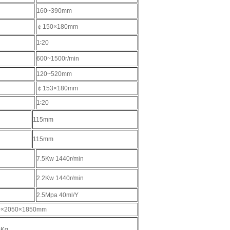
160~390mm
￠150×180mm
1∶20
600~1500r/min
120~520mm
￠153×180mm
1∶20
115mm
115mm
7.5Kw 1440r/min
2.2Kw 1440r/min
2.5Mpa 40ml/Y
0×2050×1850mm
0Kg