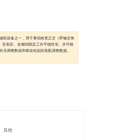
辅助设备之一，用于摹拟检查正交（即轴交角
度、安装距、齿侧间隙及工作平稳性等。并可根
补充调整数据和锥齿轮副的装配调整数据。
其他