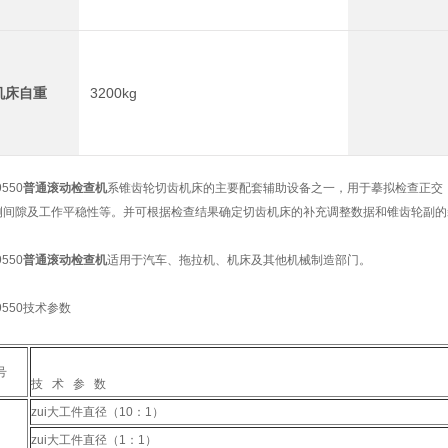
机床自重
3200kg
9550
普通滚动检查机
系锥齿轮切齿机床的主要配套辅助设备之一，用于摹拟检查正交（
侧间隙及工作平稳性等。并可根据检查结果确定切齿机床的补充调整数据和锥齿轮副的
9550
普通滚动检查机
适用于汽车、拖拉机、机床及其他机械制造部门。
9550技术参数
号
技 术 参 数
zui大工件直径（10：1）
zui大工件直径（1：1）