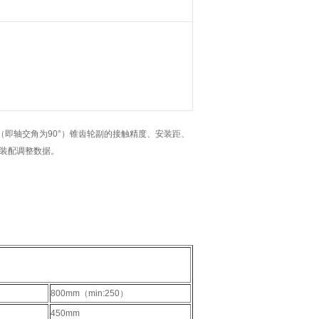
即轴交角为90°）锥齿轮副的接触精度、安装距、
装配调整数据。
800mm（min:250）
450mm