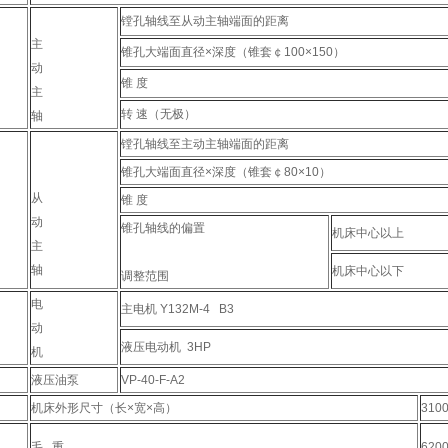
镗孔轴线至从动主轴端面的距离
主
锥孔大端面直径×深度（锥套￠100×150）
动
锥 度
主
转 速（无极）
轴
镗孔轴线至主动主轴端面的距离
锥孔大端面直径×深度（锥套￠80×10）
从
锥 度
动
锥孔轴线的偏置
机床中心以上
主
轴
机床中心以下
调整范围
电
主电机 Y132M-4 B3
动
液压电动机 3HP
机
液压油泵
VP-40-F-A2
机床外形尺寸（长×宽×高）
310
毛 重
620