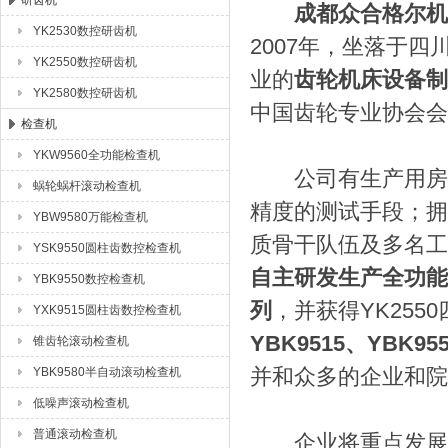
研齿机
成都众合格尔机
YK2530数控研齿机
2007年，坐落于
成都众合格尔机床有限公司
YK2550数控研齿机
业的
齿轮机床设备制
YK2580数控研齿机
中国齿轮专业协会会
检查机
YKW9560全功能检查机
公司有生产用房11
蜗轮蜗杆滚动检查机
精度的测试手段；拥
YBW9580万能检查机
质骨干队伍及多名工
YSK9550圆柱齿数控检查机
自主研发生产全功能数
YBK9550数控检查机
列
，并获得YK255
YXK9515圆柱齿数控检查机
YBK9515、YBK95
锥齿轮滚动检查机
并和众多的企业和院
YBK9580半自动滚动检查机
低噪声滚动检查机
普通滚动检查机
企业将重点发展系