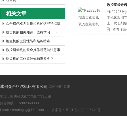
铣齿机
数控直齿锥
YKE272
相关文章
成都众合格尔机床有限公司
本机床采用立
上一次切削
众合格尔双刀盘铣齿机的这些特点快
动数控系统
查看详细
来看看吧！
铣齿机的相关知识，值得学习一下
检查机的主要性能和结构特点
数控研齿机的安全操作规范与注意事
项
刨齿机的工作原理你知道多少？
成都众合格尔机床有限公司
网站地图
首页
地址：四川省成都市简阳市简三路
服务热线：15982369338
Email：
leadinglxj@163.com
|
备案号：蜀ICP备2023005779号-1