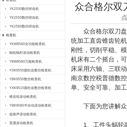
研齿机
众合格尔双
YK2530数控研齿机
成都众合格尔机床有限公司
点
YK2550数控研齿机
YK2580数控研齿机
众合格尔双刀盘铣
检查机
统加工直齿锥齿轮机
YKW9560全功能检查机
刚性，切削平稳、模
蜗轮蜗杆滚动检查机
机床有二个摇台，可
YBW9580万能检查机
床采用六轴、三联动
YSK9550圆柱齿数控检查机
南京数控税普德数控
YBK9550数控检查机
单、安全可靠、加工
YXK9515圆柱齿数控检查机
锥齿轮滚动检查机
下面为您讲解众合
YBK9580半自动滚动检查机
低噪声滚动检查机
普通滚动检查机
1、工件头蜗轮副