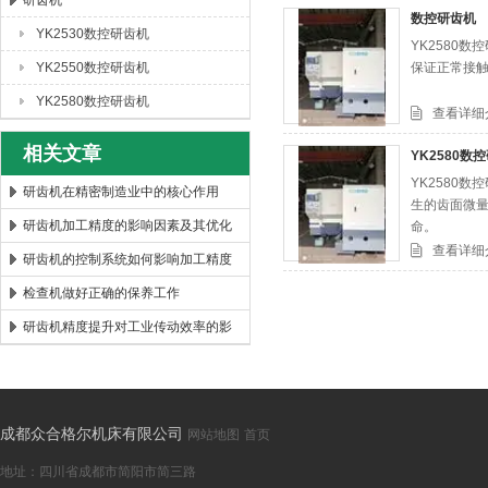
研齿机
数控研齿机
YK2530数控研齿机
YK2580
成都众合格尔机床有限公司
YK2550数控研齿机
保证正常接触
YK2580数控研齿机
查看详细
相关文章
YK2580数
YK2580
研齿机在精密制造业中的核心作用
生的齿面微量
研齿机加工精度的影响因素及其优化
命。
查看详细
研究
研齿机的控制系统如何影响加工精度
和效率？
检查机做好正确的保养工作
研齿机精度提升对工业传动效率的影
响
成都众合格尔机床有限公司
网站地图
首页
地址：四川省成都市简阳市简三路