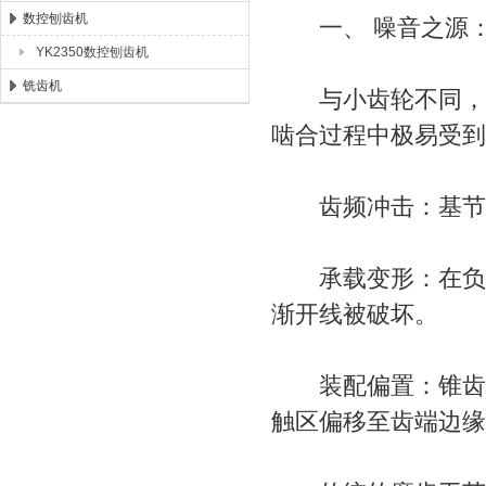
数控刨齿机
一、 噪音之源：小
YK2350数控刨齿机
铣齿机
与小齿轮不同，小
啮合过程中极易受到
齿频冲击：基节误
承载变形：在负载
渐开线被破坏。
装配偏置：锥齿轮
触区偏移至齿端边缘