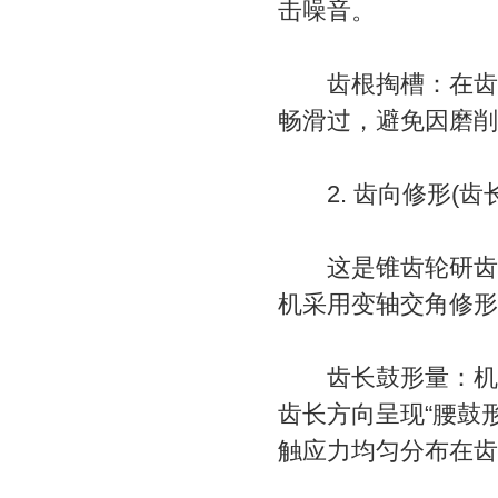
击噪音。
齿根掏槽：在齿根
畅滑过，避免因磨削
2. 齿向修形(齿
这是锥齿轮研齿机
机采用变轴交角修形
齿长鼓形量：机床
齿长方向呈现“腰鼓
触应力均匀分布在齿