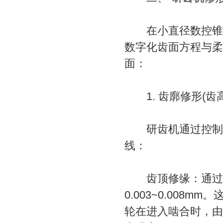
在小直径数控锥齿
数字化齿面方程与柔
面：
1. 齿廓修形(齿高
研齿机通过控制上
线：
齿顶修缘：通过数
0.003~0.00
轮在进入啮合时，由