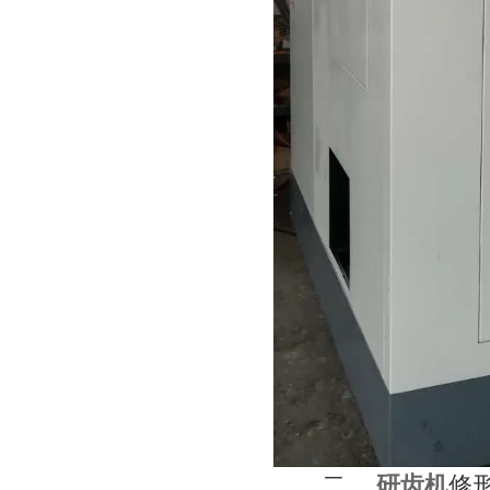
二、
研齿机
修