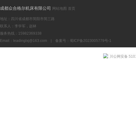
成都众合格尔机床有限公司
网站地图
首页
地址：四川省成都市简阳市简三路
联系人：李学军，赵林
服务热线：15982369338
Email：
leadinglxj@163.com
|
备案号：蜀ICP备2023005779号-1
川公网安备 5101