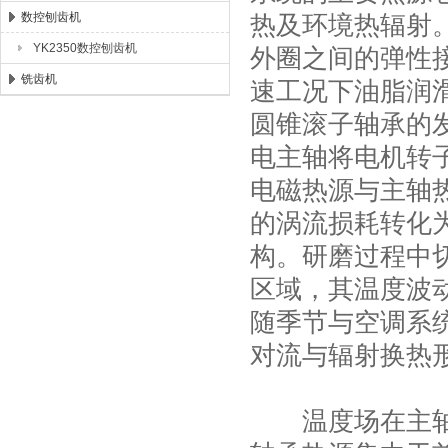
数控刨齿机
热及环境热辐射
YK2350数控刨齿机
外圈之间的弹性
铣齿机
速工况下油脂润
圆锥滚子轴承的
电主轴将电机转
电磁热源与主轴
的涡流损耗转化
构。研磨过程中
区域，其温度波
随季节与空调系
对流与辐射换热
温度场在主轴结