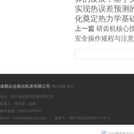
实现热误差预测
化奠定热力学基
上一篇
研齿机核心
安全操作规程与注意
成都众合格尔机床有限公司
网站地图
首页
地址：四川省成都市简阳市简三路
联系人：李学军，赵林
服务热线：15982369338
Email：
leadinglxj@163.com
|
备案号：蜀ICP备2023005779号-1
川公网安备 5101