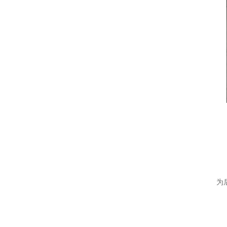
二
1
研
为
2