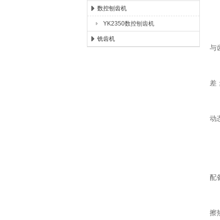
数控刨齿机
2
YK2350数控刨齿机
·
铣齿机
与
·
差
·
动
3
·
配
·
擦