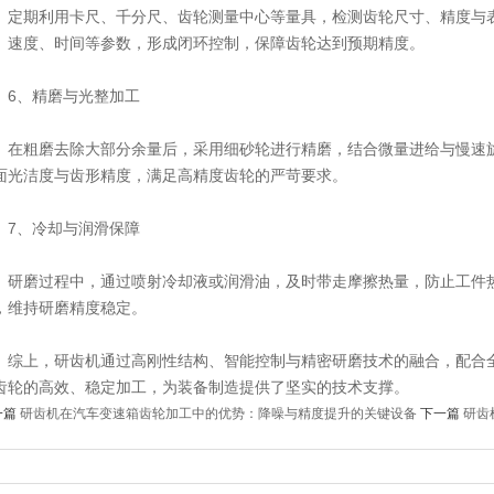
期利用卡尺、千分尺、齿轮测量中心等量具，检测齿轮尺寸、精度与表
、速度、时间等参数，形成闭环控制，保障齿轮达到预期精度。
、精磨与光整加工
粗磨去除大部分余量后，采用细砂轮进行精磨，结合微量进给与慢速旋
面光洁度与齿形精度，满足高精度齿轮的严苛要求。
、冷却与润滑保障
磨过程中，通过喷射冷却液或润滑油，及时带走摩擦热量，防止工件热
，维持研磨精度稳定。
上，研齿机通过高刚性结构、智能控制与精密研磨技术的融合，配合全
齿轮的高效、稳定加工，为装备制造提供了坚实的技术支撑。
一篇
研齿机在汽车变速箱齿轮加工中的优势：降噪与精度提升的关键设备
下一篇
研齿