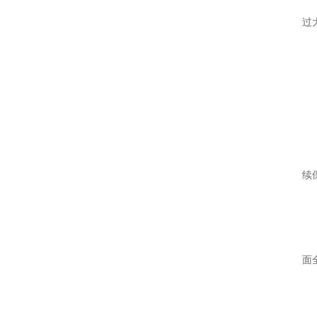
·
过
·
·
3
将
续
4
通
面
5