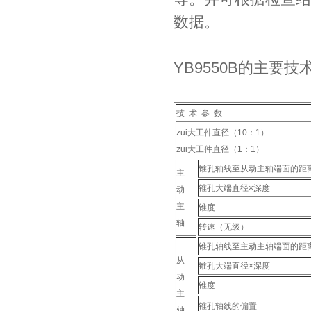
数据。
YB9550B
的主要技
技 术 参 数
zui大工件直径（10：1）
zui大工件直径（1：1）
锥孔轴线至从动主轴端面的距
主
锥孔大端直径×深度
动
主
锥度
轴
转速（无级）
锥孔轴线至主动主轴端面的距
从
锥孔大端直径×深度
动
锥度
主
锥孔轴线的偏置
轴