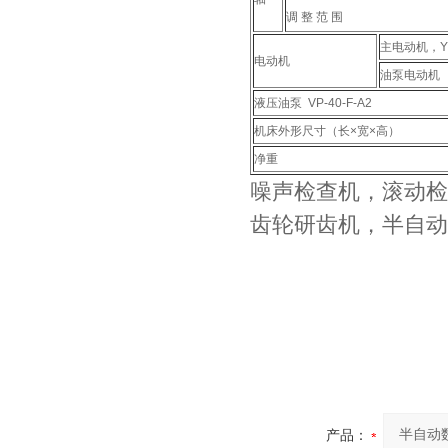
调 整 范 围
主电动机，Y1
电动机
油泵电动机 
液压油泵 VP-40-F-A2
机床外形尺寸（长×宽×高）
净重
噪声检查机，滚动检
齿轮研齿机，半自动
产品：