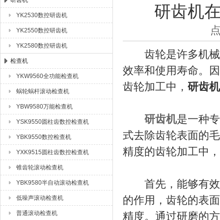
研齿机
研齿机
YK2530数控研齿机
成都众合格尔机床有限公司
点
YK2550数控研齿机
YK2580数控研齿机
齿轮是许多机械设
检查机
效率和使用寿命。因
YKW9560全功能检查机
齿轮加工中，
研齿机
蜗轮蜗杆滚动检查机
YBW9580万能检查机
研齿机
是一种专
YSK9550圆柱齿数控检查机
式去除齿轮表面的毛
YBK9550数控检查机
精度的齿轮加工中，
YXK9515圆柱齿数控检查机
锥齿轮滚动检查机
首先，能够有效提
YBK9580半自动滚动检查机
的作用，齿轮的表面
低噪声滚动检查机
普通滚动检查机
精度。通过研磨的方