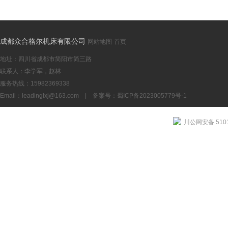
成都众合格尔机床有限公司
网站地图
首页
地址：四川省成都市简阳市简三路
联系人：李学军，赵林
服务热线：15982369338
Email：
leadinglxj@163.com
|
备案号：蜀ICP备2023005779号-1
川公网安备 5101