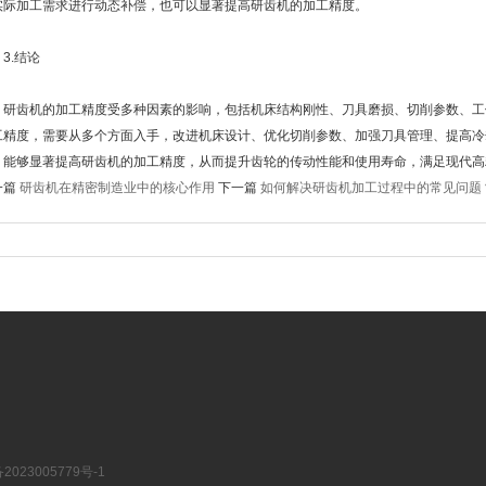
实际加工需求进行动态补偿，也可以显著提高研齿机的加工精度。
.结论
齿机的加工精度受多种因素的影响，包括机床结构刚性、刀具磨损、切削参数、工
工精度，需要从多个方面入手，改进机床设计、优化切削参数、加强刀具管理、提高冷
，能够显著提高研齿机的加工精度，从而提升齿轮的传动性能和使用寿命，满足现代高
一篇
研齿机在精密制造业中的核心作用
下一篇
如何解决研齿机加工过程中的常见问题
023005779号-1