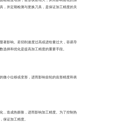
面粗糙度增加，齿形误差增大，从而影响齿轮的加
具，并定期检测与更换刀具，是保证加工精度的关
显著影响。若切削速度过高或进给量过大，容易导
数选择和优化是提高加工精度的重要手段。
的微小位移或变形，进而影响齿轮的齿形精度和表
化，造成热膨胀，进而影响加工精度。为了控制热
，保证加工精度。