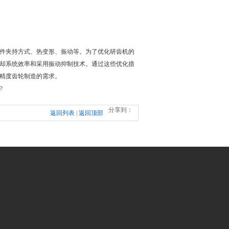
件夹持方式、热变形、振动等。为了优化研齿机的
却系统效率和采用振动抑制技术。通过这些优化措
精度齿轮制造的需求。
？
分享到：
返回列表
|
返回顶部