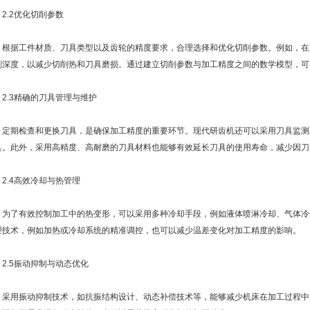
.2优化切削参数
据工件材质、刀具类型以及齿轮的精度要求，合理选择和优化切削参数。例如，在
削深度，以减少切削热和刀具磨损。通过建立切削参数与加工精度之间的数学模型，可
.3精确的刀具管理与维护
期检查和更换刀具，是确保加工精度的重要环节。现代研齿机还可以采用刀具监测
具。此外，采用高精度、高耐磨的刀具材料也能够有效延长刀具的使用寿命，减少因刀
.4高效冷却与热管理
了有效控制加工中的热变形，可以采用多种冷却手段，例如液体喷淋冷却、气体冷
理技术，例如加热或冷却系统的精准调控，也可以减少温差变化对加工精度的影响。
.5振动抑制与动态优化
用振动抑制技术，如抗振结构设计、动态补偿技术等，能够减少机床在加工过程中