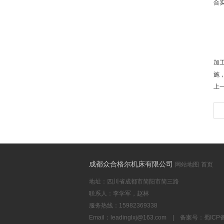
合
3
研
加
施
上
成都众合格尔机床有限公司
网站地图
首页
地址：四川省成都市简阳市简三路
联系人：李学军，赵林
服务热线：15982369338
Email：
leadinglxj@163.com
|
备案号：蜀ICP备2