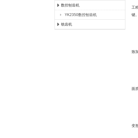
研
数控刨齿机
工
YK2350数控刨齿机
键
铣齿机
1
切
致
1
工
面
1
在
变