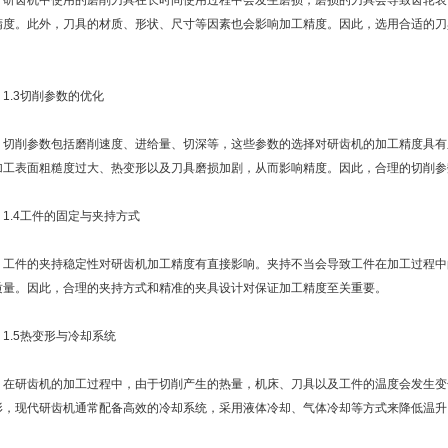
齿机中使用的磨削刀具在长时间使用过程中会发生磨损，磨损的刀具会导致齿轮表
精度。此外，刀具的材质、形状、尺寸等因素也会影响加工精度。因此，选用合适的刀
。
.3切削参数的优化
削参数包括磨削速度、进给量、切深等，这些参数的选择对研齿机的加工精度具有
加工表面粗糙度过大、热变形以及刀具磨损加剧，从而影响精度。因此，合理的切削参
.4工件的固定与夹持方式
件的夹持稳定性对研齿机加工精度有直接影响。夹持不当会导致工件在加工过程中
质量。因此，合理的夹持方式和精准的夹具设计对保证加工精度至关重要。
.5热变形与冷却系统
研齿机的加工过程中，由于切削产生的热量，机床、刀具以及工件的温度会发生变
形，现代研齿机通常配备高效的冷却系统，采用液体冷却、气体冷却等方式来降低温升