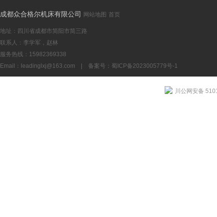
成都众合格尔机床有限公司
网站地图
首页
地址：四川省成都市简阳市简三路
联系人：李学军，赵林
服务热线：15982369338
Email：
leadinglxj@163.com
|
备案号：蜀ICP备2023005779号-1
川公网安备 5101