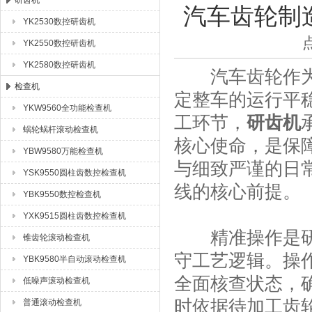
研齿机
汽车齿轮制
YK2530数控研齿机
成都众合格尔机床有限公司
YK2550数控研齿机
YK2580数控研齿机
汽车齿轮作为传
检查机
定整车的运行平
YKW9560全功能检查机
工环节，
研齿机
蜗轮蜗杆滚动检查机
核心使命，是保
YBW9580万能检查机
与细致严谨的日
YSK9550圆柱齿数控检查机
线的核心前提。
YBK9550数控检查机
YXK9515圆柱齿数控检查机
精准操作是研齿
锥齿轮滚动检查机
守工艺逻辑。操
YBK9580半自动滚动检查机
全面核查状态，
低噪声滚动检查机
时依据待加工齿
普通滚动检查机