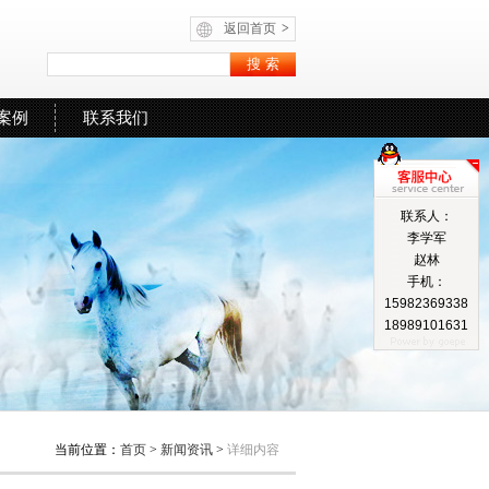
返回首页
>
案例
联系我们
联系人：
李学军
赵林
手机：
15982369338
18989101631
当前位置：
首页
>
新闻资讯
>
详细内容