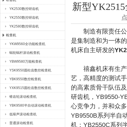
研齿机
新型YK25
YK2530数控研齿机
成都众合格尔机床有限公司
点
YK2550数控研齿机
YK2580数控研齿机
制造有限责任公司
检查机
是集制造和为一体的
YKW9560全功能检查机
机床自主研发的
YK
蜗轮蜗杆滚动检查机
YBW9580万能检查机
禧鑫机床有生产用房
YSK9550圆柱齿数控检查机
艺，高精度的测试手
YBK9550数控检查机
的高素质骨干队伍及多
YXK9515圆柱齿数控检查机
研齿机，YB9550
锥齿轮滚动检查机
心竞争力，并和众多
YBK9580半自动滚动检查机
YB9550B系列半
低噪声滚动检查机
普通滚动检查机
机；YB2550C系