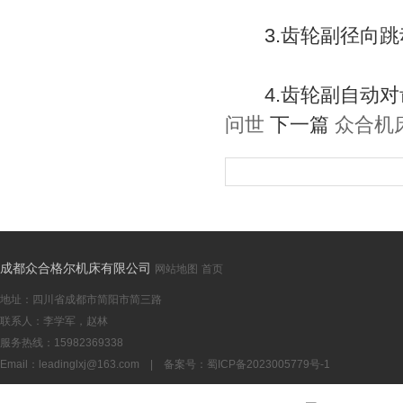
3.齿轮副径向跳
4.齿轮副自动对
问世
下一篇
众合机
成都众合格尔机床有限公司
网站地图
首页
地址：四川省成都市简阳市简三路
联系人：李学军，赵林
服务热线：15982369338
Email：
leadinglxj@163.com
|
备案号：蜀ICP备2023005779号-1