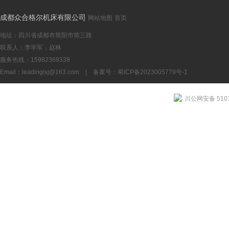
成都众合格尔机床有限公司
网站地图
首页
地址：四川省成都市简阳市简三路
联系人：李学军，赵林
服务热线：15982369338
Email：
leadinglxj@163.com
|
备案号：蜀ICP备2023005779号-1
川公网安备 5101